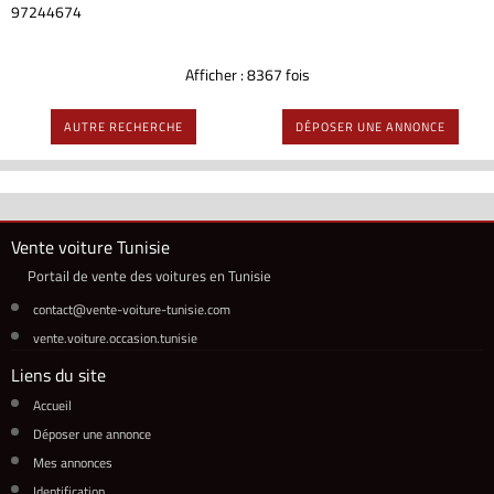
97244674
Afficher : 8367 fois
AUTRE RECHERCHE
DÉPOSER UNE ANNONCE
Vente voiture Tunisie
Portail de vente des voitures en Tunisie
contact@vente-voiture-tunisie.com
vente.voiture.occasion.tunisie
Liens du site
Accueil
Déposer une annonce
Mes annonces
Identification