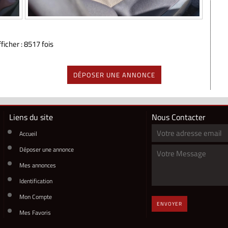
ficher : 8517 fois
DÉPOSER UNE ANNONCE
Liens du site
Nous Contacter
Accueil
Déposer une annonce
Mes annonces
Identification
Mon Compte
ENVOYER
Mes Favoris