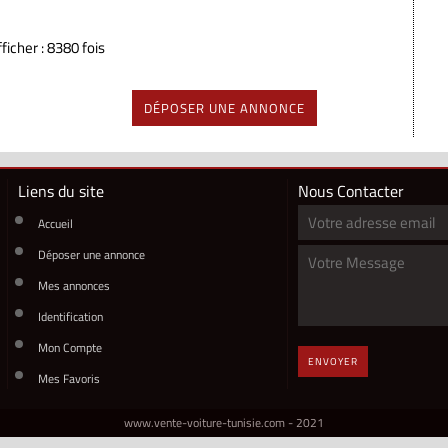
ficher : 8380 fois
DÉPOSER UNE ANNONCE
Liens du site
Nous Contacter
Accueil
Déposer une annonce
Mes annonces
Identification
Mon Compte
ENVOYER
Mes Favoris
www.vente-voiture-tunisie.com - 2021