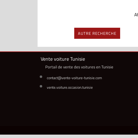
Af
AUTRE RECHERCHE
Vente voiture Tunisie
Portail de vente des voitures en Tunisie
contact@vente-voiture-tunisie.com
vente.voiture.occasion.tunisie