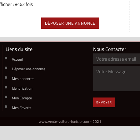
ficher : 8462 fois
DÉPOSER UNE ANNONCE
Liens du site
Nous Contacter
Accueil
Déposer une annonce
Mes annonces
Identification
Mon Compte
ENVOYER
Mes Favoris
www.vente-voiture-tunisie.com - 2021