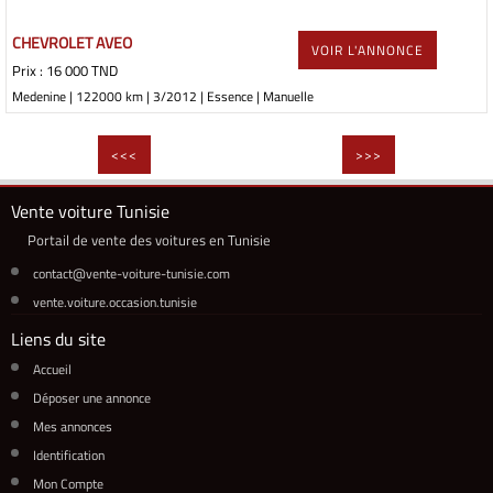
CHEVROLET AVEO
VOIR L'ANNONCE
Prix : 16 000 TND
Medenine | 122000 km | 3/2012 | Essence | Manuelle
<<<
>>>
Vente voiture Tunisie
Portail de vente des voitures en Tunisie
contact@vente-voiture-tunisie.com
vente.voiture.occasion.tunisie
Liens du site
Accueil
Déposer une annonce
Mes annonces
Identification
Mon Compte